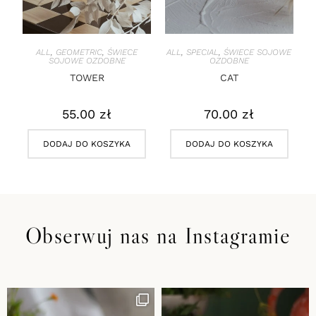
ALL
,
GEOMETRIC
,
ŚWIECE
ALL
,
SPECIAL
,
ŚWIECE SOJOWE
SOJOWE OZDOBNE
OZDOBNE
TOWER
CAT
55.00
zł
70.00
zł
DODAJ DO KOSZYKA
DODAJ DO KOSZYKA
Obserwuj nas na Instagramie