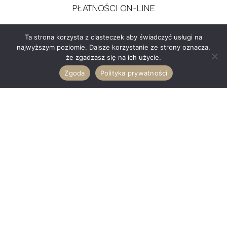
PŁATNOŚCI ON-LINE
Dokonaj zakupu przez pośrednictwo Przelewy24.pl
Ta strona korzysta z ciasteczek aby świadczyć usługi na
najwyższym poziomie. Dalsze korzystanie ze strony oznacza,
że zgadzasz się na ich użycie.
Zgoda
Polityka prywatności
EKOLOGIA
Nasze świece powstają wyłącznie z naturalnych
produktów.
Home
Sklep