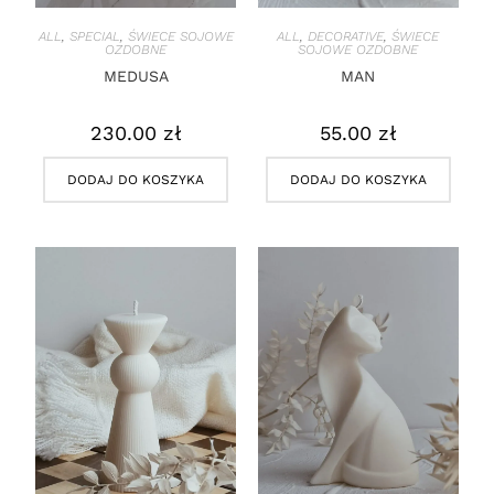
ALL
,
SPECIAL
,
ŚWIECE SOJOWE
ALL
,
DECORATIVE
,
ŚWIECE
OZDOBNE
SOJOWE OZDOBNE
MEDUSA
MAN
230.00
zł
55.00
zł
DODAJ DO KOSZYKA
DODAJ DO KOSZYKA