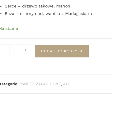
Serce – drzewo tekowe, mahoń
Baza – czarny oud, wanilia z Madagaskaru
Na stanie
-
+
DODAJ DO KOSZYKA
Kategorie:
ŚWIECE ZAPACHOWE
,
ALL