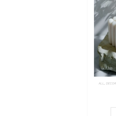
ALL
,
DECOR