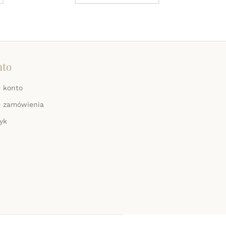
nto
 konto
e zamówienia
yk