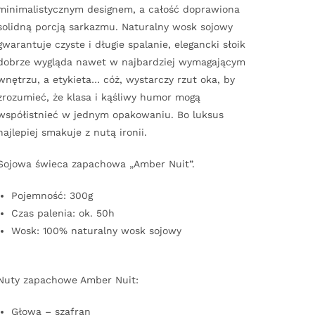
minimalistycznym designem, a całość doprawiona
solidną porcją sarkazmu. Naturalny wosk sojowy
gwarantuje czyste i długie spalanie, elegancki słoik
dobrze wygląda nawet w najbardziej wymagającym
wnętrzu, a etykieta… cóż, wystarczy rzut oka, by
zrozumieć, że klasa i kąśliwy humor mogą
współistnieć w jednym opakowaniu. Bo luksus
najlepiej smakuje z nutą ironii.
Sojowa świeca zapachowa „Amber Nuit”.
Pojemność: 300g
Czas palenia: ok. 50h
Wosk: 100% naturalny wosk sojowy
Nuty zapachowe Amber Nuit:
Głowa – szafran