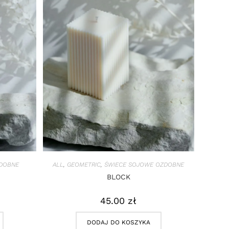
DOBNE
ALL
,
GEOMETRIC
,
ŚWIECE SOJOWE OZDOBNE
BLOCK
45.00
zł
DODAJ DO KOSZYKA