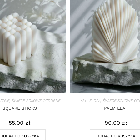
ATIVE
,
ŚWIECE SOJOWE OZDOBNE
ALL
,
FLORA
,
ŚWIECE SOJOWE OZ
SQUARE STICKS
PALM LEAF
55.00
zł
90.00
zł
DODAJ DO KOSZYKA
DODAJ DO KOSZYKA