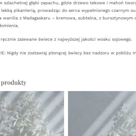
w szlachetnej głębi zapachu, gdzie drzewo tekowe i mahoń twor
 lekką pikanterią, prowadząc do serca wypełnionego czarnym ou
a wanilia z Madagaskaru – kremowa, subtelna, z bursztynowym c
łomienia.
ręcznie zalewane świece z najwyższej jakości wosku sojowego.
: Nigdy nie zostawiaj płonącej świecy bez nadzoru w pobliżu ma
 produkty