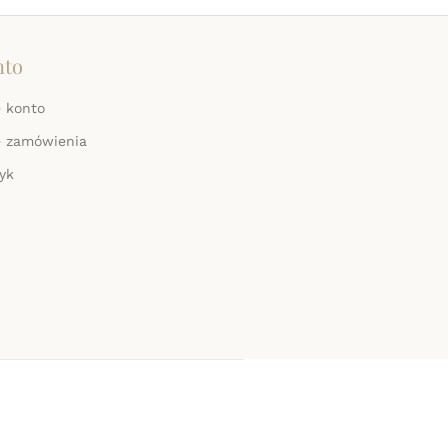
nto
 konto
e zamówienia
yk