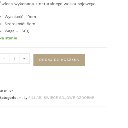
Świeca wykonana z naturalnego wosku sojowego.
Wysokość: 10cm
Szerokość: 5cm
Waga – 160g
Na stanie
-
+
DODAJ DO KOSZYKA
SKU:
62
Kategorie:
ALL
,
PILLAR
,
ŚWIECE SOJOWE OZDOBNE